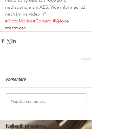
motorka vyrobena v roce 2016 
nedisponuje ani ABS. Více informací už 
nechám na video :)"
#MotoMorini
#Corsaro
#Veloce
#testmoto
Komentáre
Napíšte komentár...
Nejlepší příspěvky