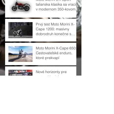
talianska klasika sa vracia
v modernom 350-kovom
balení
Prvý test Moto Morini X-
Cape 1200: masívny
dobrodruh konečne s
veľkým motorom
Moto Morini X-Cape 650:
Cestovateľské enduro,
ktoré prekvapí
Nové horizonty pre
motocyklových
nadšencov: Moto Morini
na EICMA 2024
Nové Seiemmezzo 6½ je
výnimočný stroj!