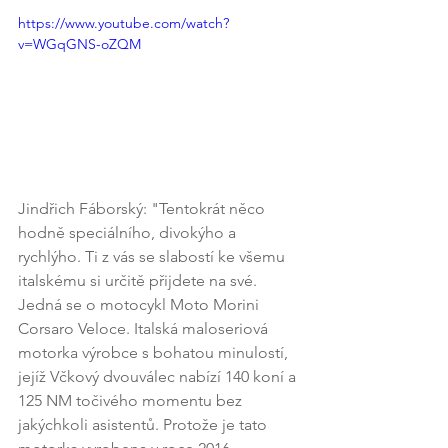
https://www.youtube.com/watch?
v=WGqGNS-oZQM
Jindřich Fáborský: "Tentokrát něco 
hodně speciálního, divokýho a 
rychlýho. Ti z vás se slabostí ke všemu 
italskému si určitě přijdete na své. 
Jedná se o motocykl Moto Morini 
Corsaro Veloce. Italská maloseriová 
motorka výrobce s bohatou minulostí, 
jejíž Včkový dvouválec nabízí 140 koní a 
125 NM točivého momentu bez 
jakýchkoli asistentů. Protože je tato 