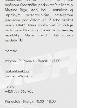
počinom úspešného podnikateľa z Moravy
Martina Riga, ktorý bol v minulosti aj
úspešným motocyklovým pretekárom
jazdiacim pod číslom 43. Z toho vznikol
názov MR43. Naša spoločnosť importuje
motocykle Morini do Českej a Slovenskej
republiky. Mapu našich distribútorov
nájdete
TU
.​
Adresa:
Vrbova 19, Praha 4 - Braník, 147 00
praha@mr43.cz
prodejna@mr43.cz
Telefon:
+420 777 665 905
Pondelok - Piatok: 10:00 - 18:00