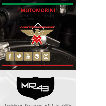
MOTOMORINI
MADE IN ITALY
Spoločnosť Showroom MR43 je ďalším