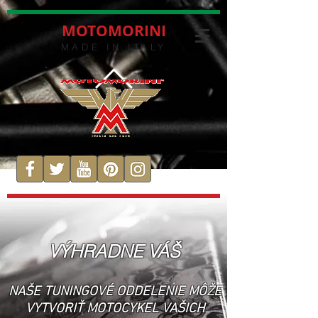
MOTOMORINI
MADE IN ITALY
VÝHRADNE VÁŠ
NAŠE TUNINGOVÉ ODDELENIE MÔŽE
VYTVORIŤ MOTOCYKEL VAŠICH