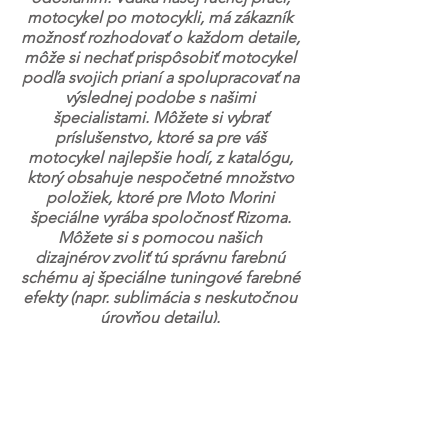
motocykel po motocykli, má zákazník
možnosť rozhodovať o každom detaile,
môže si nechať prispôsobiť motocykel
podľa svojich prianí a spolupracovať na
výslednej podobe s našimi
špecialistami. Môžete si vybrať
príslušenstvo, ktoré sa pre váš
motocykel najlepšie hodí, z katalógu,
ktorý obsahuje nespočetné množstvo
položiek, ktoré pre Moto Morini
špeciálne vyrába spoločnosť Rizoma.
Môžete si s pomocou našich
dizajnérov zvoliť tú správnu farebnú
schému aj špeciálne tuningové farebné
efekty (napr. sublimácia s neskutočnou
úrovňou detailu).
NIČ NIE JE
ŠTANDARDNÉ